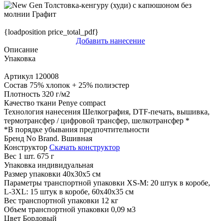
{loadposition price_total_pdf}
Добавить нанесение
Описание
Упаковка
Артикул
120008
Состав
75% хлопок + 25% полиэстер
Плотность
320 г/м2
Качество ткани
Penye compact
Технология нанесения
Шелкография, DTF-печать, вышивка,
термотрансфер / цифровой трансфер, шелкотрансфер
*
*
В порядке убывания предпочтительности
Бренд
No Brand. Вшивная
Конструктор
Скачать конструктор
Вес 1 шт.
675 г
Упаковка
индивидуальная
Размер упаковки
40x30х5 см
Параметры транспортной упаковки
XS-M: 20 штук в коробе,
L-3XL: 15 штук в коробе, 60x40x35 см
Вес транспортной упаковки
12 кг
Объем транспортной упаковки
0,09 м3
Цвет
Бордовый