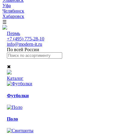
Ульяновск
Уфа
Челябинск
Хабаровск
☰
Пермь
+7 (495) 775-28-10
info@modern-it.ru
По всей России
✖
Каталог
Футболки
Поло