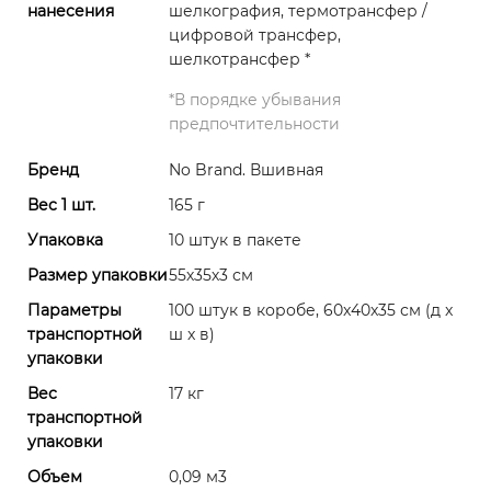
нанесения
шелкография, термотрансфер /
цифровой трансфер,
шелкотрансфер
*
*
В порядке убывания
предпочтительности
Бренд
No Brand. Вшивная
Вес 1 шт.
165 г
Упаковка
10 штук в пакете
Размер упаковки
55х35х3 см
Параметры
100 штук в коробе, 60x40x35 см (д x
транспортной
ш x в)
упаковки
Вес
17 кг
транспортной
упаковки
Объем
0,09 м3