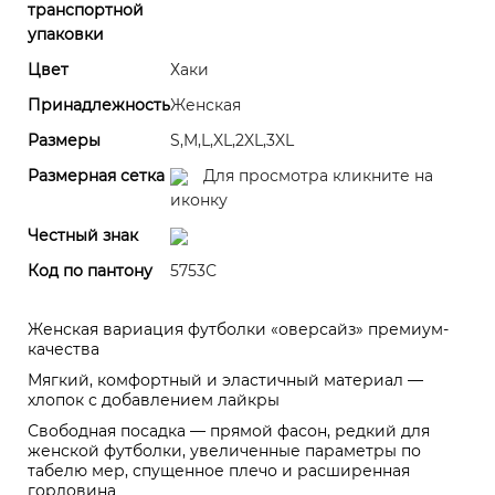
транспортной
упаковки
Цвет
Хаки
Принадлежность
Женская
Размеры
S,M,L,XL,2XL,3XL
Размерная сетка
Для просмотра кликните на
иконку
Честный знак
Код по пантону
5753С
Женская вариация футболки «оверсайз» премиум-
качества
Мягкий, комфортный и эластичный материал —
хлопок с добавлением лайкры
Свободная посадка — прямой фасон, редкий для
женской футболки, увеличенные параметры по
табелю мер, спущенное плечо и расширенная
горловина