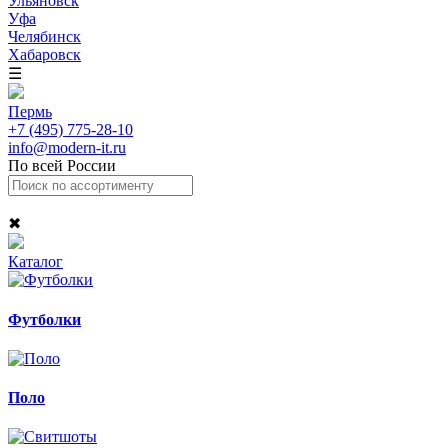
Ульяновск
Уфа
Челябинск
Хабаровск
☰
Пермь
+7 (495) 775-28-10
info@modern-it.ru
По всей России
✖
Каталог
Футболки
Поло