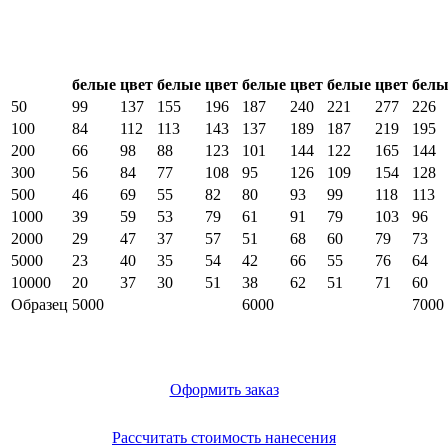
Стоимость шелкографической печати на футбол
Количество цветов
1 цв.
2 цв.
3 цв.
4 цв.
5
Тираж
(шт.)
белые
цвет
белые
цвет
белые
цвет
белые
цвет
белы
50
99
137
155
196
187
240
221
277
226
100
84
112
113
143
137
189
187
219
195
200
66
98
88
123
101
144
122
165
144
300
56
84
77
108
95
126
109
154
128
500
46
69
55
82
80
93
99
118
113
1000
39
59
53
79
61
91
79
103
96
2000
29
47
37
57
51
68
60
79
73
5000
23
40
35
54
42
66
55
76
64
10000
20
37
30
51
38
62
51
71
60
Образец
5000
6000
7000
Оформить заказ
Рассчитать стоимость нанесения