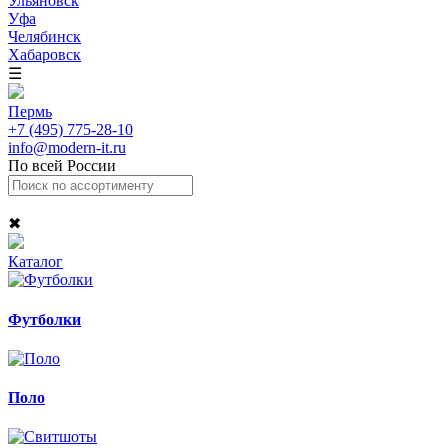
Ульяновск
Уфа
Челябинск
Хабаровск
☰
Пермь
+7 (495) 775-28-10
info@modern-it.ru
По всей России
✖
Каталог
Футболки
Поло