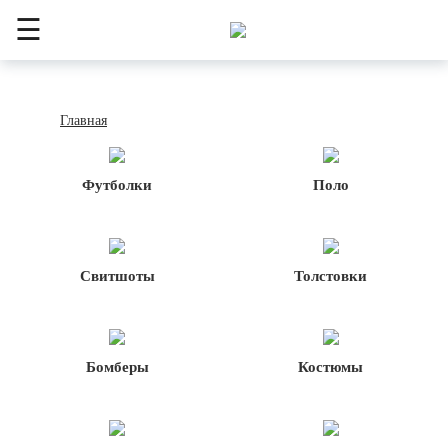
☰
Главная
Футболки
Поло
Свитшоты
Толстовки
Бомберы
Костюмы