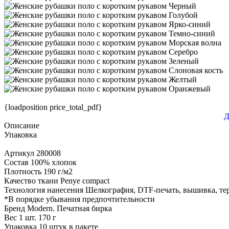
{loadposition price_total_pdf}
Д
Описание
Упаковка
Артикул
280008
Состав
100% хлопок
Плотность
190 г/м2
Качество ткани
Penye compact
Технология нанесения
Шелкография, DTF-печать, вышивка, те
*
В порядке убывания предпочтительности
Бренд
Modern. Печатная бирка
Вес 1 шт.
170 г
Упаковка
10 штук в пакете