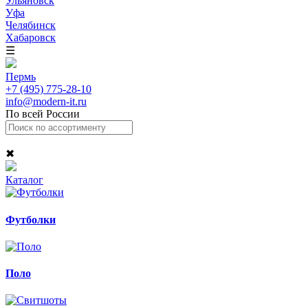
Ульяновск
Уфа
Челябинск
Хабаровск
☰
Пермь
+7 (495) 775-28-10
info@modern-it.ru
По всей России
✖
Каталог
Футболки
Поло