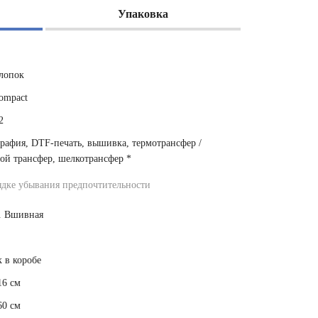
Упаковка
лопок
ompact
2
рафия, DTF-печать, вышивка, термотрансфер /
ой трансфер, шелкотрансфер
*
ядке убывания предпочтительности
. Вшивная
 в коробе
16 см
60 см