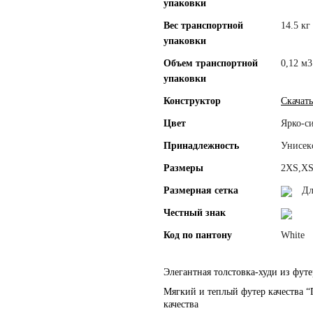
упаковки
Вес транспортной
14.5 кг
упаковки
Объем транспортной
0,12 м3
упаковки
Конструктор
Скачать
Цвет
Ярко-с
Принадлежность
Унисек
Размеры
2XS,XS
Размерная сетка
Дл
Честный знак
Код по пантону
White
Элегантная толстовка-худи из футе
Мягкий и теплый футер качества “
качества