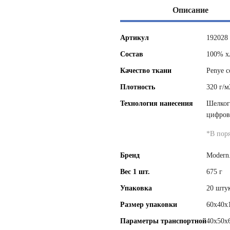
Описание
Артикул
192028
Состав
100% х
Качество ткани
Penye c
Плотность
320 г/м
Технология нанесения
Шелког
цифров
*
В пор
Бренд
Modern
Вес 1 шт.
675 г
Упаковка
20 штук
Размер упаковки
60х40х
Параметры транспортной
40x50x