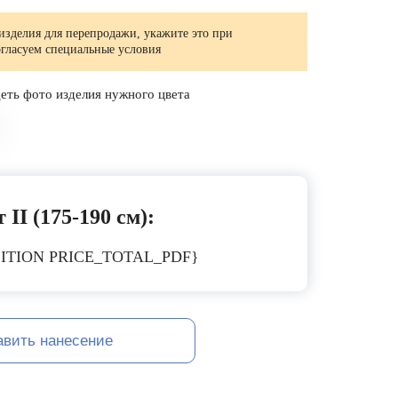
изделия для перепродажи, укажите это при
огласуем специальные условия
еть фото изделия нужного цвета
 II (175-190 см):
ITION PRICE_TOTAL_PDF}
авить нанесение