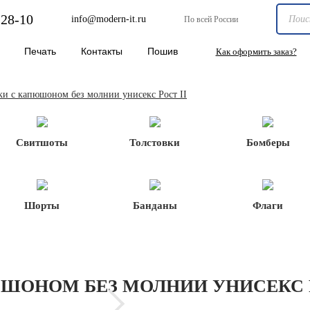
-28-10
info@modern-it.ru
По всей России
Печать
Контакты
Пошив
Как оформить заказ?
ки с капюшоном без молнии унисекс Рост II
Свитшоты
Толстовки
Бомберы
Шорты
Банданы
Флаги
ШОНОМ БЕЗ МОЛНИИ УНИСЕКС Р