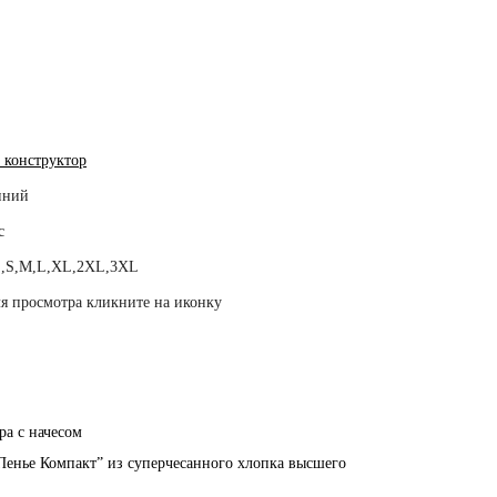
 конструктор
иний
с
,S,M,L,XL,2XL,3XL
я просмотра кликните на иконку
ра с начесом
Пенье Компакт” из суперчесанного хлопка высшего