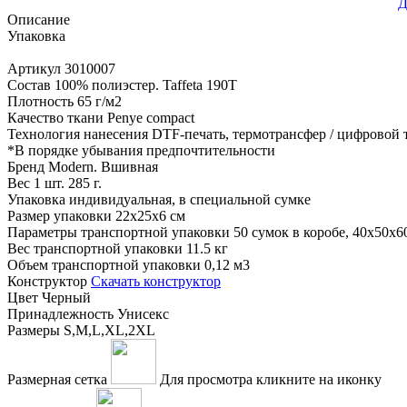
Д
Описание
Упаковка
Артикул
3010007
Состав
100% полиэстер. Taffeta 190T
Плотность
65 г/м2
Качество ткани
Penye compact
Технология нанесения
DTF-печать, термотрансфер / цифровой
*
В порядке убывания предпочтительности
Бренд
Modern. Вшивная
Вес 1 шт.
285 г.
Упаковка
индивидуальная, в специальной сумке
Размер упаковки
22х25х6 см
Параметры транспортной упаковки
50 сумок в коробе, 40x50x6
Вес транспортной упаковки
11.5 кг
Объем транспортной упаковки
0,12 м3
Конструктор
Скачать конструктор
Цвет
Черный
Принадлежность
Унисекс
Размеры
S,M,L,XL,2XL
Размерная сетка
Для просмотра кликните на иконку