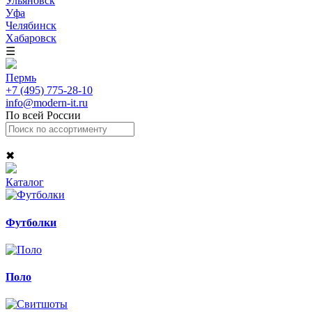
Ульяновск
Уфа
Челябинск
Хабаровск
☰
Пермь
+7 (495) 775-28-10
info@modern-it.ru
По всей России
✖
Каталог
Футболки
Поло