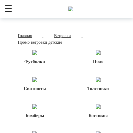
☰
Главная
Ветровки
-
-
Промо ветровки детские
Футболки
Поло
Свитшоты
Толстовки
Бомберы
Костюмы