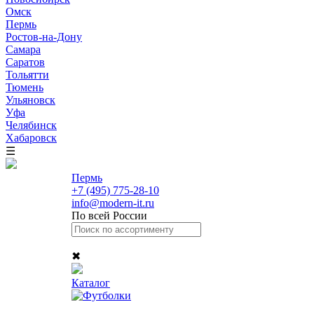
Омск
Пермь
Ростов-на-Дону
Самара
Саратов
Тольятти
Тюмень
Ульяновск
Уфа
Челябинск
Хабаровск
☰
Пермь
+7 (495) 775-28-10
info@modern-it.ru
По всей России
✖
Каталог