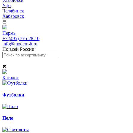
Ульяновск
Уфа
Челябинск
Хабаровск
☰
Пермь
+7 (495) 775-28-10
info@modern-it.ru
По всей России
✖
Каталог
Футболки
Поло